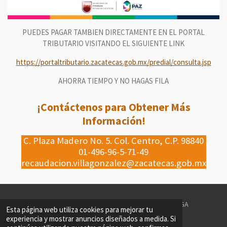
PUEDES PAGAR TAMBIEN DIRECTAMENTE EN EL PORTAL
TRIBUTARIO VISITANDO EL SIGUIENTE LINK
https://portaltributario.zacatecas.gob.mx/predial/consulta.jsp
AHORRA TIEMPO Y NO HAGAS FILA
¡Contáctenos para Obtener Más
Información!
C. Plaza Madero No. 5. Col. Centro, C.P. 98840
01-496-96-5-71-49
recaudacion.villagonzalez@zacatecas.gob.mx
© 2022 - 2026 H. AYUNTAMIENTO DE VILLA GONZALEZ ORTEGA
Esta página web utiliza cookies para mejorar tu
Con la tecnología de
Webador
experiencia y mostrar anuncios diseñados a medida. Si